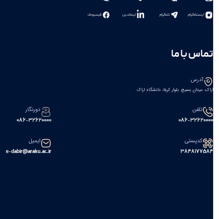
اینستاگرام
تلگرام
لینکدین
فیسبوک
تماس با ما
آدرس
اراک، میدان بسیج، بلوار کربلا، دانشگاه اراک
تلفن
دورنگار
086-32620000
086-32620000
کدپستی
ایمیل
e-dabir@araku.ac.ir
۳۸۴۸۱۷۷۵۸۴