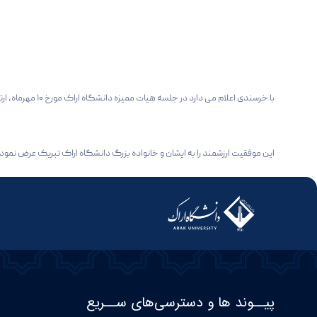
با خرسندی اعلام می‌ دارد در جلسه هیات ممیزه دانشگاه اراک مورخ ۱۰ مهرماه، ارتقای مرتبه علمی جمعی از اعضای محترم هیئت علمی به تصویب رسید.
این موفقیت ارزشمند را به ایشان و خانواده بزرگ دانشگاه اراک تبریک عرض نموده
پیــوند ها و دسترسی‌های ســریع