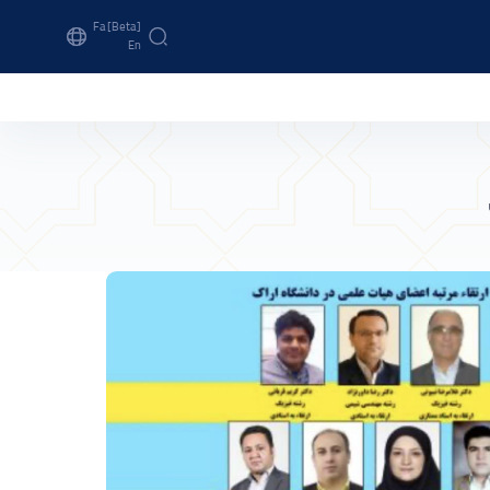
Fa [beta]
En