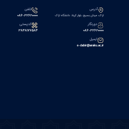
آدرس
تلفن
اراک، میدان بسیج، بلوار کربلا، دانشگاه اراک
086-32620000
دورنگار
کدپستی
۳۸۴۸۱۷۷۵۸۴
086-32620000
ایمیل
e-dabir@araku.ac.ir