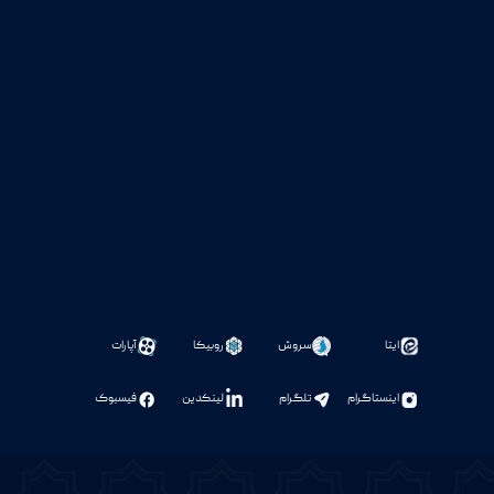
ایتا
سروش
روبیکا
آپارات
اینستاگرام
تلگرام
لینکدین
فیسبوک