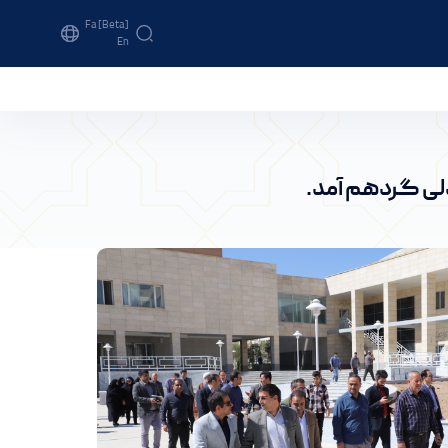
Fa [beta]
En
اراک
لی گردهم آمد.