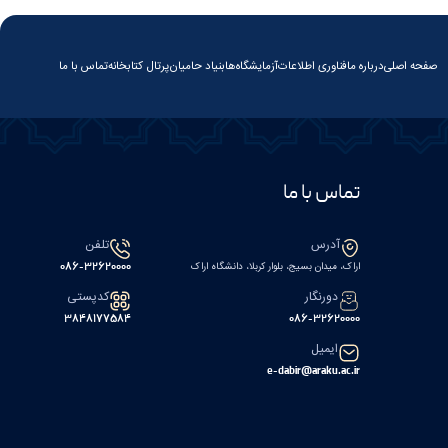
صفحه اصلی
درباره ما
فناوری اطلاعات
آزمایشگاه‌ها
بنیاد حامیان
پرتال کتابخانه
تماس با ما
تماس با ما
آدرس
تلفن
اراک، میدان بسیج، بلوار کربلا، دانشگاه اراک
086-32620000
دورنگار
کدپستی
۳۸۴۸۱۷۷۵۸۴
086-32620000
ایمیل
e-dabir@araku.ac.ir