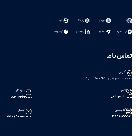
سروش
روبیکا
آپارات
ایتا
اینستاگرام
تلگرام
لینکدین
فیسبوک
تماس با ما
آدرس
اراک، میدان بسیج، بلوار کربلا، دانشگاه اراک
تلفن
دورنگار
086-32620000
086-32620000
کدپستی
ایمیل
e-dabir@araku.ac.ir
۳۸۴۸۱۷۷۵۸۴