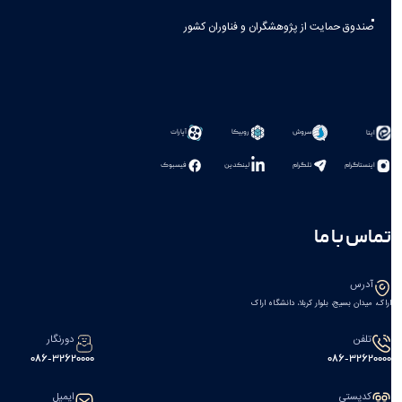
صندوق حمایت از پژوهشگران و فناوران کشور
سروش
روبیکا
آپارات
ایتا
اینستاگرام
تلگرام
لینکدین
فیسبوک
تماس با ما
آدرس
اراک، میدان بسیج، بلوار کربلا، دانشگاه اراک
تلفن
دورنگار
086-32620000
086-32620000
کدپستی
ایمیل