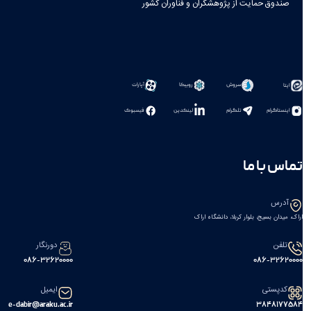
صندوق حمایت از پژوهشگران و فناوران کشور
سروش
روبیکا
آپارات
ایتا
اینستاگرام
تلگرام
لینکدین
فیسبوک
تماس با ما
آدرس
اراک، میدان بسیج، بلوار کربلا، دانشگاه اراک
تلفن
دورنگار
086-32620000
086-32620000
کدپستی
ایمیل
e-dabir@araku.ac.ir
۳۸۴۸۱۷۷۵۸۴