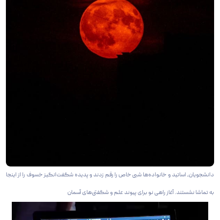
دانشجویان، اساتید و خانواده‌ها شبی خاص را رقم زدند و پدیده شگفت‌انگیز خسوف را از اینجا
به تماشا نشستند. آغاز راهی نو برای پیوند علم و شگفتی‌های آسمان