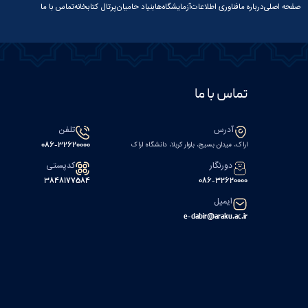
صفحه اصلی
درباره ما
فناوری اطلاعات
آزمایشگاه‌ها
بنیاد حامیان
پرتال کتابخانه
تماس با ما
تماس با ما
آدرس
تلفن
اراک، میدان بسیج، بلوار کربلا، دانشگاه اراک
086-32620000
دورنگار
کدپستی
۳۸۴۸۱۷۷۵۸۴
086-32620000
ایمیل
e-dabir@araku.ac.ir