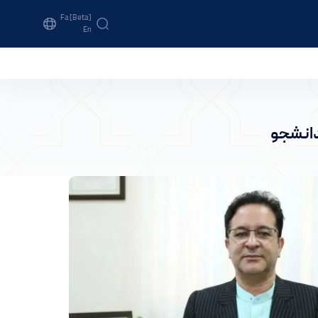
Fa [beta]
En
دانشجو