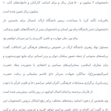
دانشجویان ۲ میلیون و ۵۰۰ هزار ریال و برای اساتید، کارکنان و خانواده‌های آنان ۱۰
میلیون ریال تعیین شده است.
باقرزاده تأکید کرد: با مساعدت رییس دانشگاه اراک، امسال برای نخستین بار
دانشجویان دختر دانشگاه پیام نور استان و دانشجویان پسر از دانشگاه‌های علوم پزشکی،
پیام نور، ملی مهارت و علمی کاربردی را نیز میزبان خواهیم بود.
مسئول نهاد رهبری دانشگاه اراک در خصوص برنامه‌های فرهنگی این اعتکاف، گفت:
برنامه‌های متنوعی از جمله حضور مبلغان جوان و برتر استانی برای تبلیغ چهره‌به‌چهره و
بیان معارف اسلامی، سخنرانی‌های سیاسی و اعتقادی با محوریت میلاد حضرت
امیرالمؤمنین(ع)، سالگرد شهادت سردار حاج قاسم سلیمانی و رحلت حضرت
زینب(س)، برگزاری مسابقات فرهنگی، اکران فیلم، مراسم دعا و تلاوت قرآن با دعوت
از قاریان برجسته و انجام اعمال ام‌داوود در روز پایانی، پیش‌بینی شده است.
وی همچنین از دعوت اساتید رشته‌های مختلف برای رفع اشکال دروس دانشجویان خبر
داد و گفت: این اقدام به غنای علمی مراسم خواهد افزود و فرصتی مغتنم برای ترکیب