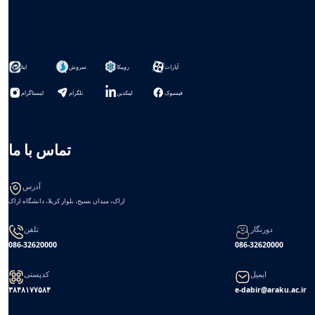
آپارات
روبیکا
سروش
ایتا
فیسبوک
لینکدین
تلگرام
اینستاگرام
تماس با ما
آدرس
اراک، میدان بسیج، بلوار کربلا، دانشگاه اراک
دورنگار
تلفن
086-32620000
086-32620000
ایمیل
کدپستی
۳۸۴۸۱۷۷۵۸۴
e-dabir@araku.ac.ir