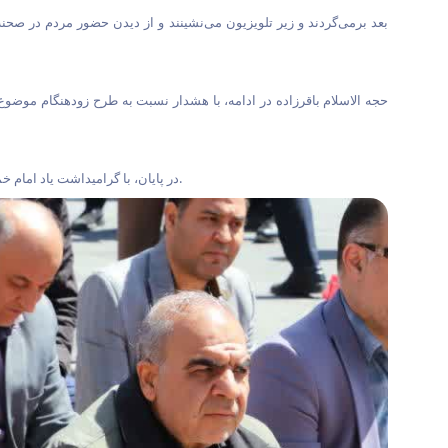
بعد برمی‌گردند و زیر تلویزیون می‌نشینند و از دیدن حضور مردم در صحنه
حجه الاسلام باقرزاده در ادامه، با هشدار نسبت به طرح زودهنگام موضو
در پایان، با گرامیداشت یاد امام خمینی(ره)، شهدا و تأکید بر تبعیت از منویات رهبر معظم انقلاب، برای پیروزی جبهه اسلام، سقوط رژیم صهیونیستی و تعجیل در فرج حضرت ولی‌عصر(عج) دعا کرد.