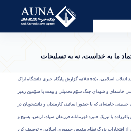
خداست، نه به تسلیحات - پرتال خبری دانشگاه اراک
تماد ما به خداست، نه به تسلیحات
به گزارش پایگاه خبری دانشگاه اراک(Auna)، در آیین گرامیداشت یاد قائد عظیم الشّأن و شهید انقلاب اسلامی،
 خامنه‌ای و شهدای جنگ سوّم تحمیلی و بیعت با سوّمین رهبر
حسینی خامنه‌ای که با حضور اساتید، کارمندان و دانشجویان در
اقرزاده با تبریک «نبرد قهرمانانه فرزندان سپاه، ارتش، بسیج و
کی از افتخارات بزرگ نظام مقدس جمهوری اسلامی» توصیف کرد