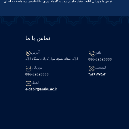
تماس با ما
پرتال کتابخانه
بنیاد حامیان
آزمایشگاه‌ها
فناوری اطلاعات
درباره ما
صفحه اصلی
تماس با ما
تلفن
آدرس
اراک، میدان بسیج، بلوار کربلا، دانشگاه اراک
086-32620000
کدپستی
دورنگار
086-32620000
۳۸۴۸۱۷۷۵۸۴
ایمیل
e-dabir@araku.ac.ir