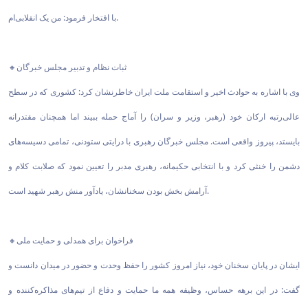
با افتخار فرمود: من یک انقلابی‌ام.
🔸ثبات نظام و تدبیر مجلس خبرگان
وی با اشاره به حوادث اخیر و استقامت ملت ایران خاطرنشان کرد: کشوری که در سطح
عالی‌رتبه ارکان خود (رهبر، وزیر و سران) را آماج حمله ببیند اما همچنان مقتدرانه
بایستد، پیروز واقعی است. مجلس خبرگان رهبری با درایتی ستودنی، تمامی دسیسه‌های
دشمن را خنثی کرد و با انتخابی حکیمانه، رهبری مدبر را تعیین نمود که صلابت کلام و
آرامش بخش بودن سخنانشان، یادآور منش رهبر شهید است.
🔸فراخوان برای همدلی و حمایت ملی
ایشان در پایان سخنان خود، نیاز امروز کشور را حفظ وحدت و حضور در میدان دانست و
گفت: در این برهه حساس، وظیفه همه ما حمایت و دفاع از تیم‌های مذاکره‌کننده و