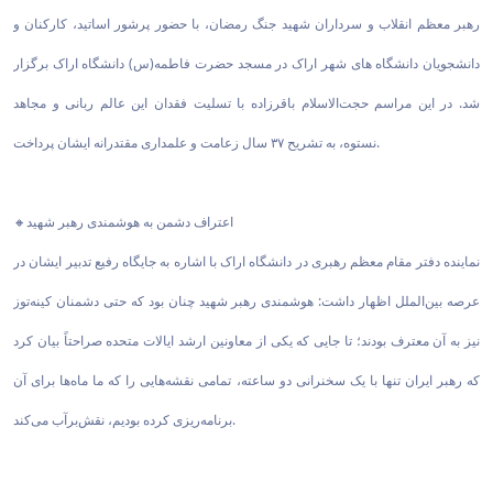
رهبر معظم انقلاب و سرداران شهید جنگ رمضان، با حضور پرشور اساتید، کارکنان و
دانشجویان دانشگاه های شهر اراک در مسجد حضرت فاطمه(س) دانشگاه اراک برگزار
شد. در این مراسم حجت‌الاسلام باقرزاده با تسلیت فقدان این عالم ربانی و مجاهد
نستوه، به تشریح ۳۷ سال زعامت و علمداری مقتدرانه ایشان پرداخت.
🔸اعتراف دشمن به هوشمندی رهبر شهید
نماینده دفتر مقام معظم رهبری در دانشگاه اراک با اشاره به جایگاه رفیع تدبیر ایشان در
عرصه‌ بین‌الملل اظهار داشت: هوشمندی رهبر شهید چنان بود که حتی دشمنان کینه‌توز
نیز به آن معترف بودند؛ تا جایی که یکی از معاونین ارشد ایالات متحده صراحتاً بیان کرد
که رهبر ایران تنها با یک سخنرانی دو ساعته، تمامی نقشه‌هایی را که ما ماه‌ها برای آن
برنامه‌ریزی کرده بودیم، نقش‌برآب می‌کند.