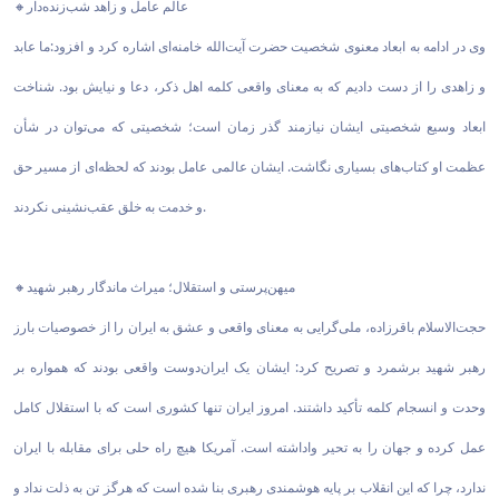
🔸عالم عامل و زاهد شب‌زنده‌دار
وی در ادامه به ابعاد معنوی شخصیت حضرت آیت‌الله خامنه‌ای اشاره کرد و افزود:ما عابد
و زاهدی را از دست دادیم که به معنای واقعی کلمه اهل ذکر، دعا و نیایش بود. شناخت
ابعاد وسیع شخصیتی ایشان نیازمند گذر زمان است؛ شخصیتی که می‌توان در شأن
عظمت او کتاب‌های بسیاری نگاشت. ایشان عالمی عامل بودند که لحظه‌ای از مسیر حق
و خدمت به خلق عقب‌نشینی نکردند.
🔸میهن‌پرستی و استقلال؛ میراث ماندگار رهبر شهید
حجت‌الاسلام باقرزاده، ملی‌گرایی به معنای واقعی و عشق به ایران را از خصوصیات بارز
رهبر شهید برشمرد و تصریح کرد: ایشان یک ایران‌دوست واقعی بودند که همواره بر
وحدت و انسجام کلمه تأکید داشتند. امروز ایران تنها کشوری است که با استقلال کامل
عمل کرده و جهان را به تحیر واداشته است. آمریکا هیچ راه حلی برای مقابله با ایران
ندارد، چرا که این انقلاب بر پایه هوشمندی رهبری بنا شده است که هرگز تن به ذلت نداد و