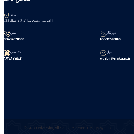
آدرس
اراک، میدان بسیج، بلوار کربلا، دانشگاه اراک
دورنگار
تلفن
086-32620000
086-32620000
ایمیل
کدپستی
۳۸۴۸۱۷۷۵۸۴
e-dabir@araku.ac.ir
© Arak University, All rights reserved. Design by
Sain