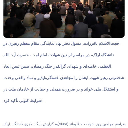
حجت‌الاسلام باقرزاده، مسول دفتر نهاد نمایندگی مقام معظم رهبری در
دانشگاه اراک، در مراسم اربعین شهادت امام امت، حضرت آیت‌الله
العظمی خامنه‌ای و شهدای گرانقدر جنگ رمضان، ضمن تبیین ابعاد
شخصیتی رهبر شهید، ایشان را مجاهدی خستگی‌ناپذیر و نماد واقعی وحدت
و استقلال ملی خواند و بر ضرورت همدلی و حمایت از خادمان ملت در
شرایط کنونی تأکید کرد
به گزارش پایگاه خبری دانشگاه اراک(Auna)،مراسم چهلمین روز شهادت مظلومانه