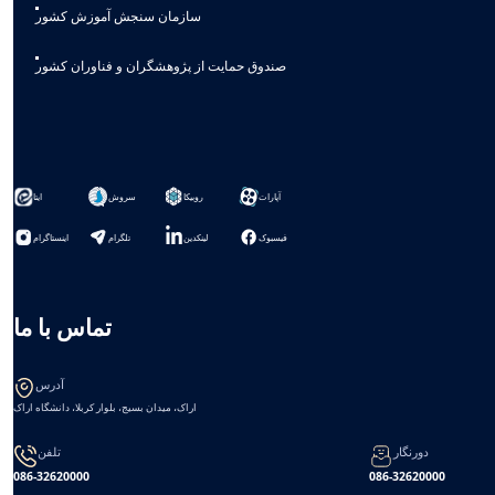
سازمان سنجش آموزش کشور
صندوق حمایت از پژوهشگران و فناوران کشور
آپارات
روبیکا
سروش
ایتا
فیسبوک
لینکدین
تلگرام
اینستاگرام
تماس با ما
آدرس
اراک، میدان بسیج، بلوار کربلا، دانشگاه اراک
دورنگار
تلفن
086-32620000
086-32620000