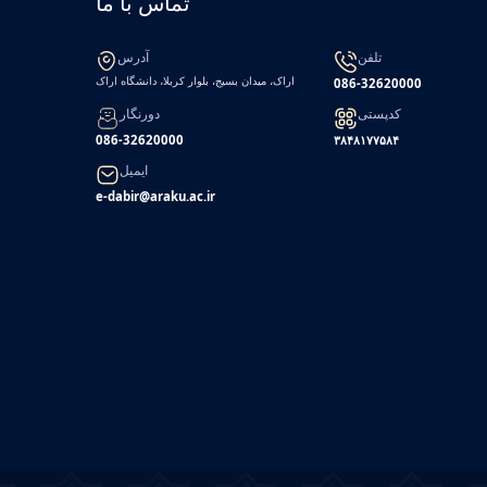
تماس با ما
تلفن
آدرس
اراک، میدان بسیج، بلوار کربلا، دانشگاه اراک
086-32620000
کدپستی
دورنگار
086-32620000
۳۸۴۸۱۷۷۵۸۴
ایمیل
e-dabir@araku.ac.ir