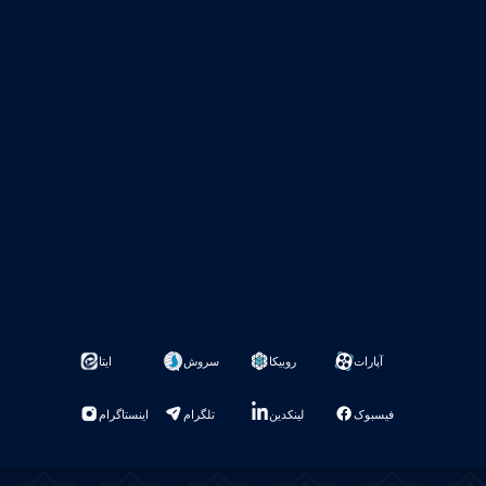
آپارات
روبیکا
سروش
ایتا
فیسبوک
لینکدین
تلگرام
اینستاگرام