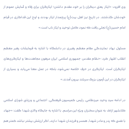
وی افزود: «ایثار یعنی دیگران را بر خود مقدم داشتن؛ ایثارگران برای رفاه و آسایش عموم از
خودشان گذشتند. در تاریخ نیز اهل بیت(ع) پرچمدار ایثار بودند و اوج این فداکاری در قیام
امام حسین(ع) تجلی یافت که نمود کامل توحید و ایثار ناب است.»
مسئول نهاد نمایندگی مقام معظم رهبری در دانشگاه با اشاره به فرمایشات رهبر معظم
انقلاب اظهار کرد: «نظام مقدس جمهوری اسلامی ایران مرهون مجاهدت‌ها و ایثارگری‌های
ایثارگران است. ایثارگری در حرف خلاصه نمی‌شود بلکه در عمل معنا می‌یابد و بسیاری از
ایثارگران در این آزمون بزرگ سربلند بیرون آمدند.»
در ادامه سید وحید میر‌نظامی، رئیس کمیسیون فرهنگی، اجتماعی و ورزشی شورای اسلامی
کلانشهر اراک به عنوان سخنران ویژه این مراسم، با اشاره به جایگاه والای شهدا گفت: «جهاد
با نفسی که پدر و مادر شهدا، همسر و فرزندان شهدا دارند، اگر ارزشش بیشتر نباشد کمتر هم