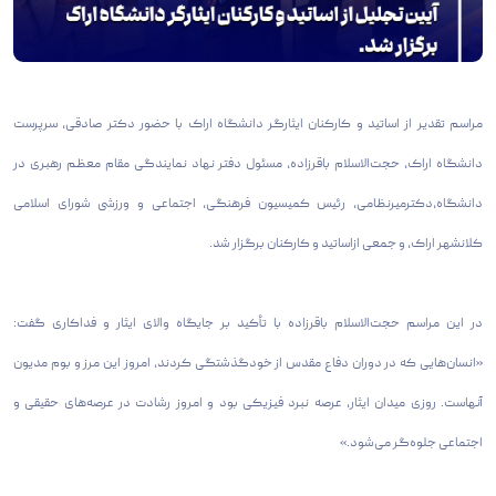
مراسم تقدیر از اساتید و کارکنان ایثارگر دانشگاه اراک با حضور دکتر صادقی، سرپرست
دانشگاه اراک، حجت‌الاسلام باقرزاده، مسئول دفتر نهاد نمایندگی مقام معظم رهبری در
دانشگاه،دکترمیر‌نظامی، رئیس کمیسیون فرهنگی، اجتماعی و ورزشی شورای اسلامی
کلانشهر اراک، و جمعی ازاساتید و کارکنان برگزار شد.
در این مراسم حجت‌الاسلام باقرزاده با تأکید بر جایگاه والای ایثار و فداکاری گفت:
«انسان‌هایی که در دوران دفاع مقدس از خودگذشتگی کردند، امروز این مرز و بوم مدیون
آنهاست. روزی میدان ایثار، عرصه نبرد فیزیکی بود و امروز رشادت در عرصه‌های حقیقی و
اجتماعی جلوه‌گر می‌شود.»