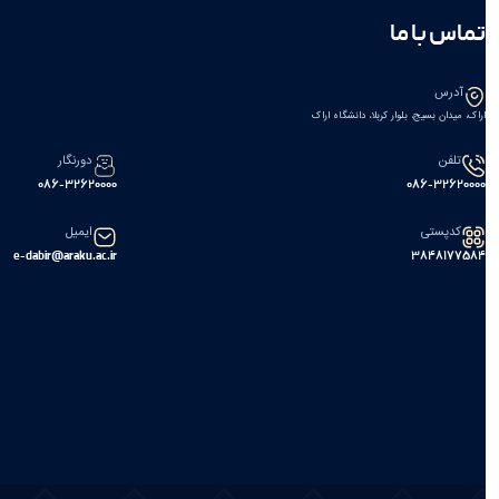
تماس با ما
آدرس
اراک، میدان بسیج، بلوار کربلا، دانشگاه اراک
تلفن
دورنگار
086-32620000
086-32620000
کدپستی
ایمیل
e-dabir@araku.ac.ir
۳۸۴۸۱۷۷۵۸۴