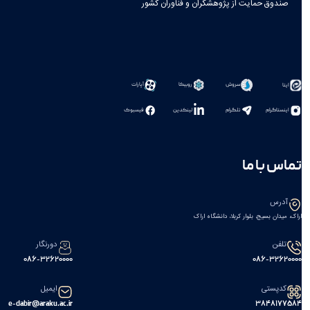
صندوق حمایت از پژوهشگران و فناوران کشور
سروش
روبیکا
آپارات
ایتا
اینستاگرام
تلگرام
لینکدین
فیسبوک
تماس با ما
آدرس
اراک، میدان بسیج، بلوار کربلا، دانشگاه اراک
تلفن
دورنگار
086-32620000
086-32620000
کدپستی
ایمیل
e-dabir@araku.ac.ir
۳۸۴۸۱۷۷۵۸۴