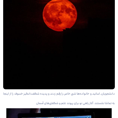
دانشجویان، اساتید و خانواده‌ها شبی خاص را رقم زدند و پدیده شگفت‌انگیز خسوف را از اینجا
به تماشا نشستند. آغاز راهی نو برای پیوند علم و شگفتی‌های آسمان