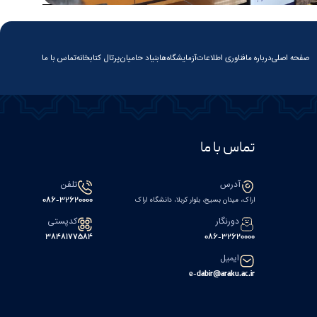
صفحه اصلی
درباره ما
فناوری اطلاعات
آزمایشگاه‌ها
بنیاد حامیان
پرتال کتابخانه
تماس با ما
تماس با ما
آدرس
تلفن
اراک، میدان بسیج، بلوار کربلا، دانشگاه اراک
086-32620000
دورنگار
کدپستی
۳۸۴۸۱۷۷۵۸۴
086-32620000
ایمیل
e-dabir@araku.ac.ir